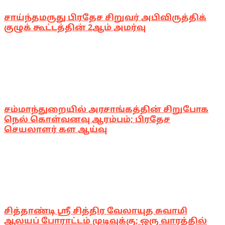
சாய்ந்தமருது பிரதேச சிறுவர் அபிவிருத்திக்
குழுக் கூட்டத்தின் 2ஆம் அமர்வு
சம்மாந்துறையில் அரசாங்கத்தின் சிறுபோக
நெல் கொள்வனவு ஆரம்பம்; பிரதேச
செயலாளர் கள ஆய்வு
சித்தாண்டி ஸ்ரீ சித்திர வேலாயுத சுவாமி
ஆலயப் போராட்டம் முடிவுக்கு; ஒரு வாரத்தில்