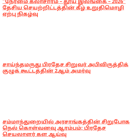
“நேர்மை கலாசாரம் – தூய இலங்கை – 2026”
தேசிய செயற்றிட்டத்தின் கீழ் உறுதிமொழி
ஏற்பு நிகழ்வு
சாய்ந்தமருது பிரதேச சிறுவர் அபிவிருத்திக்
குழுக் கூட்டத்தின் 2ஆம் அமர்வு
சம்மாந்துறையில் அரசாங்கத்தின் சிறுபோக
நெல் கொள்வனவு ஆரம்பம்; பிரதேச
செயலாளர் கள ஆய்வு