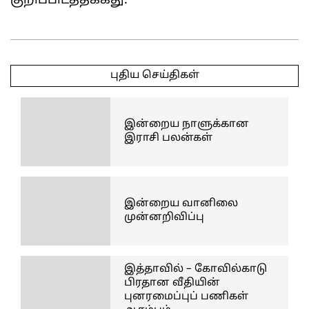
குறிப்பிடத்தக்கது.
2025-
05-
புதிய செய்திகள்
15
இன்றைய நாளுக்கான
இராசி பலன்கள்
இன்றைய வானிலை
முன்னறிவிப்பு
இத்தாவில் – கோவில்காடு
பிரதான வீதியின்
புனரமைப்புப் பணிகள்